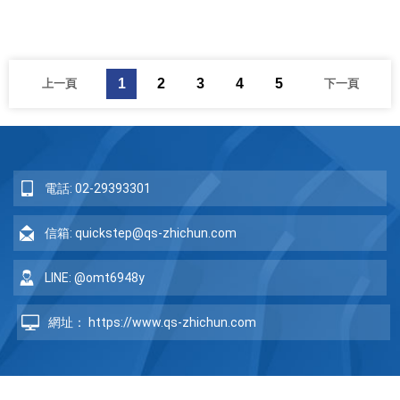
1
2
3
4
5
上一頁
下一頁
電話: 02-29393301
信箱: quickstep@qs-zhichun.com
LINE: @omt6948y
網址： https://www.qs-zhichun.com